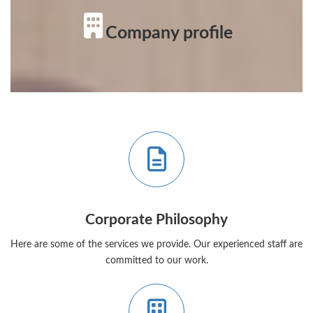
Company profile
ア
イ
コ
ン
リ
ン
ク
グ
Corporate Philosophy
ル
ー
Here are some of the services we provide. Our experienced staff are
プ
リ
committed to our work.
ン
ク
ア
イ
コ