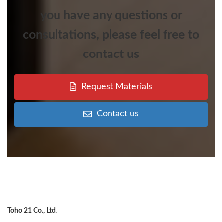
you
have any questions or
consultations
,
please feel free to
contact
us
Request Materials
Contact us
Toho 21 Co., Ltd.