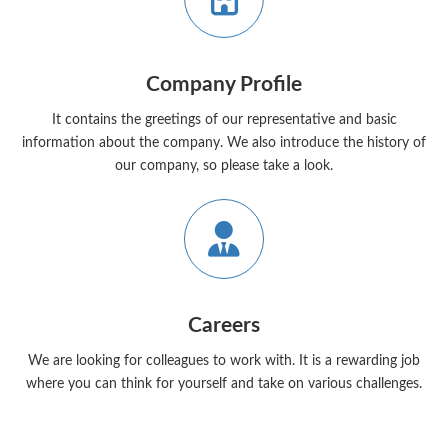
ン
リ
ン
ク
グ
Company Profile
ル
ー
It contains the greetings of our representative and basic
プ
リ
information about the company. We also introduce the history of
ン
our company, so please take a look.
ク
ア
イ
コ
ン
リ
ン
ク
グ
Careers
ル
ー
We are looking for colleagues to work with. It is a rewarding job
プ
リ
where you can think for yourself and take on various challenges.
ン
ク