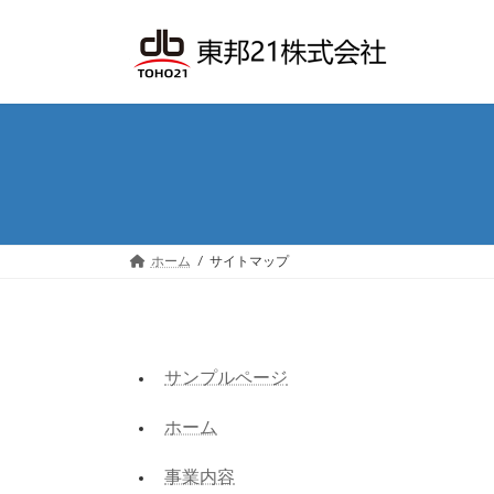
コ
ナ
ン
ビ
テ
ゲ
ン
ー
ツ
シ
へ
ョ
ス
ン
キ
に
ッ
移
プ
動
ホーム
サイトマップ
サンプルページ
ホーム
事業内容