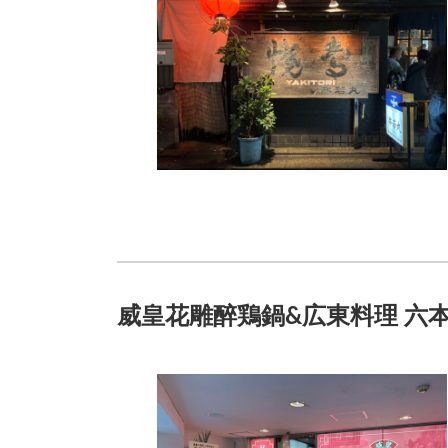
威皇花雕醉鶏鍋&広東料理 六